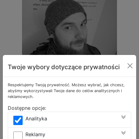
Twoje wybory dotyczące prywatności
Benjamin
Respektujemy Twoją prywatność. Możesz wybrać, jak chcesz,
abyśmy wykorzystywali Twoje dane do celów analitycznych i
Grudzień
reklamowych.
Dostępne opcje:
Wychowawca klasy 4-6, nauczyciel języka Angielskiego
Analityka
Pasjonat nauki języków. Propagator hipotezy Sapira-
Whorfa, mówiącej że używany język wpływa na sposób
Reklamy
myślenia i osobowość społeczeństwa. Z zaangażowaniem