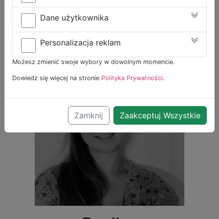
przekazuje wiedzę i umiejętności uczniom. Zwolennik
Dane użytkownika
przyswajania języka, szczególnie poprzez gry, zabawy i
osadzenie nauki w realistycznym kontekście. Wychowawca
Personalizacja reklam
i przyjaciel młodzieży, skupiony na misji uczenia i wsparcia
wychowanków.
Możesz zmienić swoje wybory w dowolnym momencie.
Dowiedz się więcej na stronie
Polityka Prywatności
.
Zamknij
Zaakceptuj Wszystkie