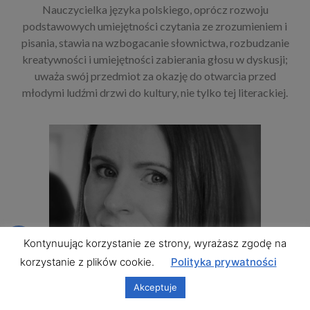
Nauczycielka języka polskiego, oprócz rozwoju
podstawowych umiejętności czytania ze zrozumieniem i
pisania, stawia na wzbogacanie słownictwa, rozbudzanie
kreatywności i umiejętności zabierania głosu w dyskusji;
uważa swój przedmiot za okazję do otwarcia przed
młodymi ludźmi drzwi do kultury, nie tylko tej literackiej.
Kontynuując korzystanie ze strony, wyrażasz zgodę na
korzystanie z plików cookie.
Polityka prywatności
Akceptuje